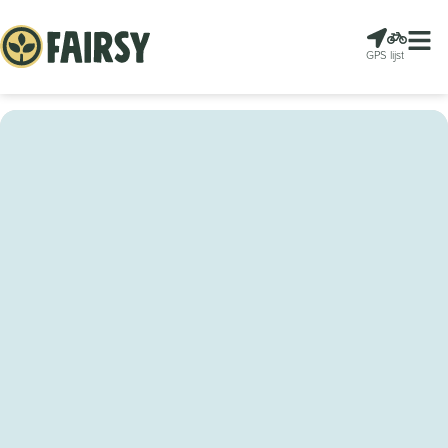
GPS
lijst