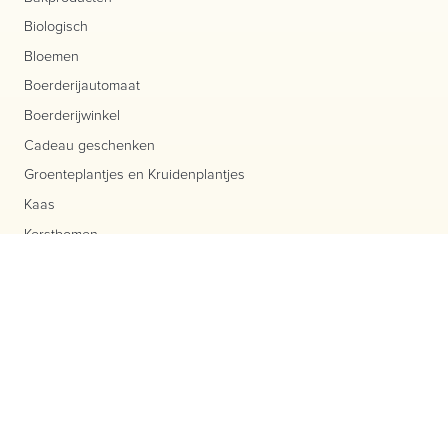
Biologisch
Bloemen
Boerderijautomaat
Boerderijwinkel
Cadeau geschenken
Groenteplantjes en Kruidenplantjes
Kaas
Kerstbomen
Kerstpakketten
Melktap
Molenwinkel
Sappen
Scharreleieren
Streekproducten
Vlees