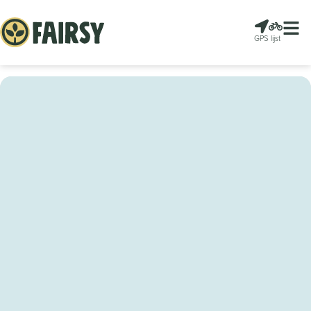
GPS
lijst