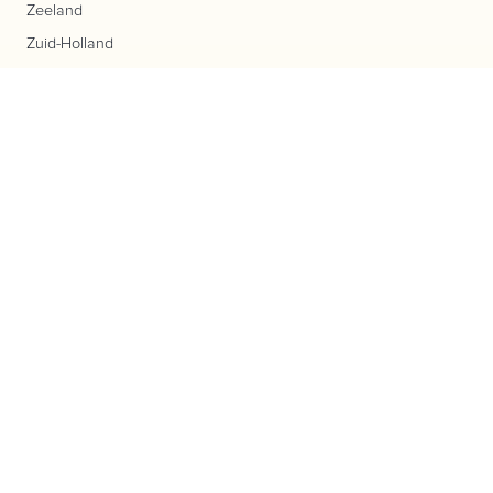
Zeeland
Zuid-Holland
Populaire producten
Aardappelen
Aardbeien
Bakproducten
Biologisch
Bloemen
Boerderijautomaat
Boerderijwinkel
Cadeau geschenken
Groenteplantjes en Kruidenplantjes
Kaas
Kerstbomen