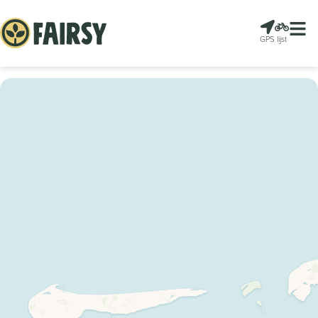
GPS
lijst