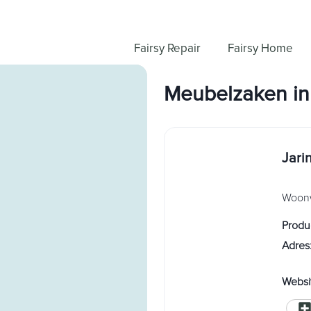
Fairsy Repair
Fairsy Home
Meubelzaken
in
Jari
Woonw
Produ
Adres
Websi