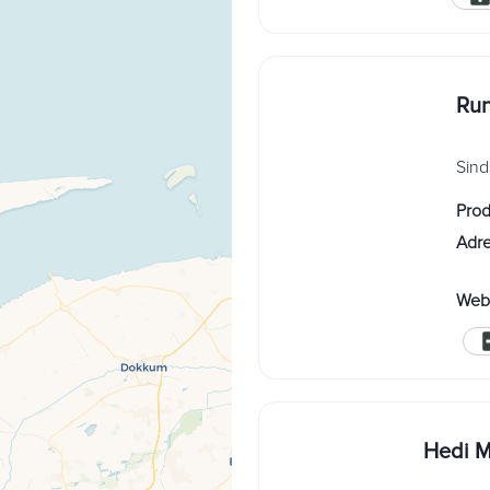
Run
Sind
Pro
Adr
Webs
Hedi M