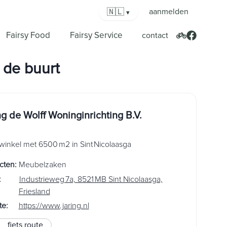
🇳🇱
aanmelden
▾
Fairsy Food
Fairsy Service
contact
de buurt
ng de Wolff Woninginrichting B.V.
inkel met 6500 m2 in Sint Nicolaasga
cten
:
Meubelzaken
:
Industrieweg 7a, 8521 MB Sint Nicolaasga,
Friesland
te
:
https://www.jaring.nl
fiets route