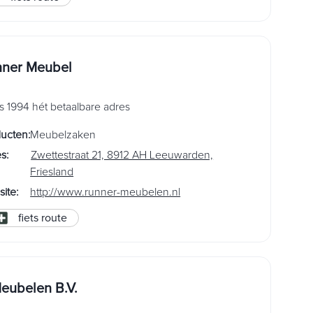
ner Meubel
s 1994 hét betaalbare adres
ducten
:
Meubelzaken
es
:
Zwettestraat 21, 8912 AH Leeuwarden,
Friesland
ite
:
http://www.runner-meubelen.nl
fiets route
eubelen B.V.