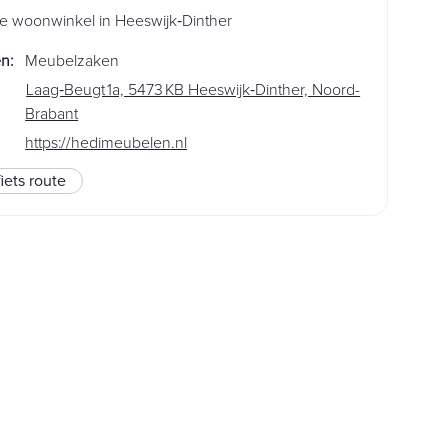
ke woonwinkel in Heeswijk‑Dinther
en
:
Meubelzaken
Laag‑Beugt 1a, 5473 KB Heeswijk‑Dinther, Noord-
Brabant
https://hedimeubelen.nl
fiets route