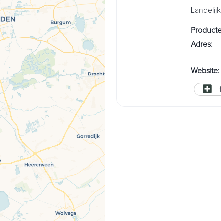
Landelij
Product
Adres
:
Website
: